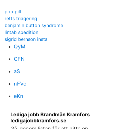
pop pill
retts triagering
benjamin button syndrome
lintab spedition
sigrid bernson insta
QyM
CFN
aS
nFVo
eKn
Lediga jobb Brandmän Kramfors
ledigajobbkramfors.se
Gå igenom listan för att hitta en