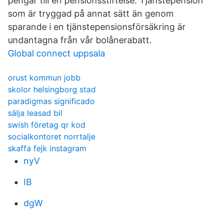
pengar till en pensionsstiftelse. Tjänstepension
som är tryggad på annat sätt än genom
sparande i en tjänstepensionsförsäkring är
undantagna från vår bolånerabatt.
Global connect uppsala
orust kommun jobb
skolor helsingborg stad
paradigmas significado
sälja leasad bil
swish företag qr kod
socialkontoret norrtalje
skaffa fejk instagram
nyV
IB
dgW