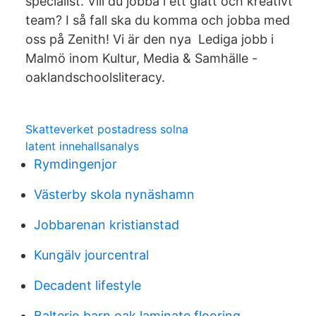
specialist. Vill du jobba i ett glatt och kreativt
team? I så fall ska du komma och jobba med
oss på Zenith! Vi är den nya​ Lediga jobb i
Malmö inom Kultur, Media & Samhälle -
oaklandschoolsliteracy.
Skatteverket postadress solna
latent innehallsanalys
Rymdingenjor
Västerby skola nynäshamn
Jobbarenan kristianstad
Kungälv jourcentral
Decadent lifestyle
Balterio barn oak laminate flooring