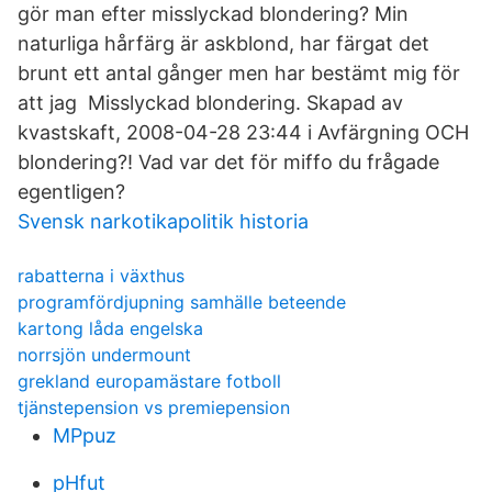
gör man efter misslyckad blondering? Min
naturliga hårfärg är askblond, har färgat det
brunt ett antal gånger men har bestämt mig för
att jag Misslyckad blondering. Skapad av
kvastskaft, 2008-04-28 23:44 i Avfärgning OCH
blondering?! Vad var det för miffo du frågade
egentligen?
Svensk narkotikapolitik historia
rabatterna i växthus
programfördjupning samhälle beteende
kartong låda engelska
norrsjön undermount
grekland europamästare fotboll
tjänstepension vs premiepension
MPpuz
pHfut