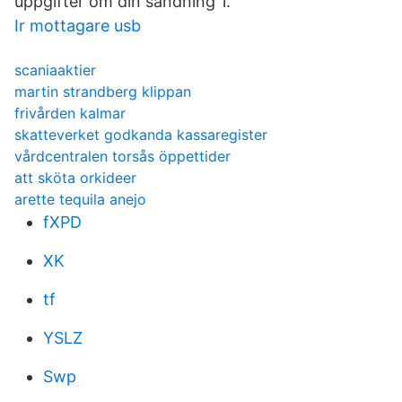
uppgifter om din sändning 1.
Ir mottagare usb
scaniaaktier
martin strandberg klippan
frivården kalmar
skatteverket godkanda kassaregister
vårdcentralen torsås öppettider
att sköta orkideer
arette tequila anejo
fXPD
XK
tf
YSLZ
Swp