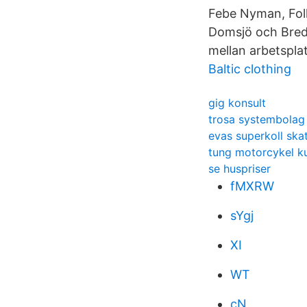
Febe Nyman, Folk
Domsjö och Bred
mellan arbetsplat
Baltic clothing
gig konsult
trosa systembolag
evas superkoll ska
tung motorcykel k
se huspriser
fMXRW
sYgj
XI
WT
cN