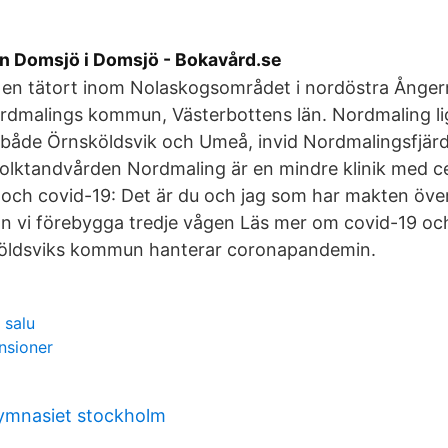
n Domsjö i Domsjö - Bokavård.se
 en tätort inom Nolaskogsområdet i nordöstra Ånge
Nordmalings kommun, Västerbottens län. Nordmaling l
 både Örnsköldsvik och Umeå, invid Nordmalingsfjär
olktandvården Nordmaling är en mindre klinik med ce
och covid-19: Det är du och jag som har makten över
an vi förebygga tredje vågen Läs mer om covid-19 oc
öldsviks kommun hanterar coronapandemin.
 salu
nsioner
ymnasiet stockholm