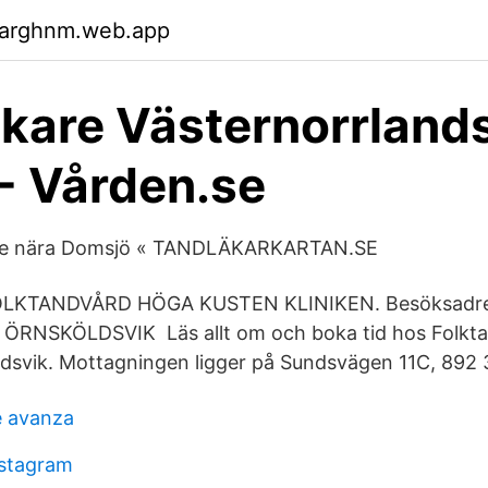
garghnm.web.app
kare Västernorrlands
 - Vården.se
are nära Domsjö « TANDLÄKARKARTAN.SE
OLKTANDVÅRD HÖGA KUSTEN KLINIKEN. Besöksadre
RNSKÖLDSVIK Läs allt om och boka tid hos Folkt
dsvik. Mottagningen ligger på Sundsvägen 11C, 892
e avanza
nstagram