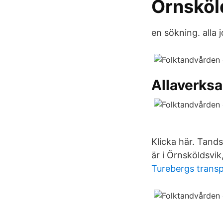
Örnsköld
en sökning. alla
Allaverks
Klicka här. Tand
är i Örnsköldsvi
Turebergs trans