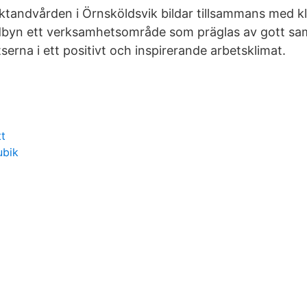
tandvården i Örnsköldsvik bildar tillsammans med kli
byn ett verksamhetsområde som präglas av gott sa
serna i ett positivt och inspirerande arbetsklimat.
tt
ubik