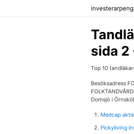
investerarpen
Tandlä
sida 2
Top 10 tandläk
Besöksadress F
FOLKTANDVÅRD Ö
Domsjö i Örnsköl
Medcap akti
Pickyliving i