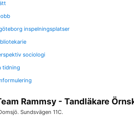
ätt
jobb
 göteborg inspelningsplatser
bliotekarie
rspektiv sociologi
 tidning
mformulering
Team Rammsy - Tandläkare Örnsk
Domsjö. Sundsvägen 11C.