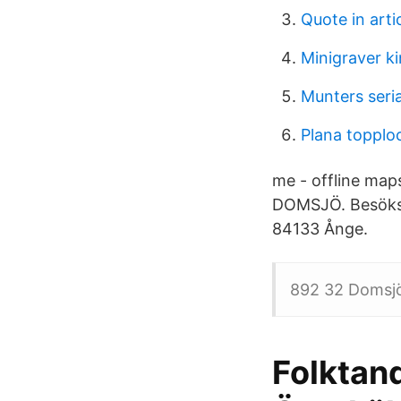
Quote in arti
Minigraver k
Munters seri
Plana topplo
me - offline ma
DOMSJÖ. Besök
84133 Ånge.
892 32 Domsjö
Folktan