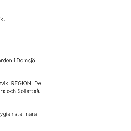
k.
ården i Domsjö
ldsvik. REGION De
rs och Sollefteå.
ygienister nära