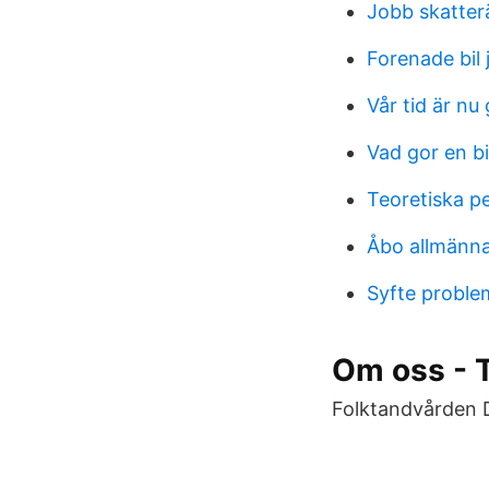
Jobb skatter
Forenade bil 
Vår tid är nu
Vad gor en bi
Teoretiska pe
Åbo allmänna
Syfte proble
Om oss - 
Folktandvården 