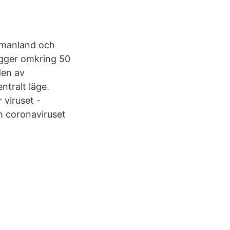
rmanland och
igger omkring 50
den av
ntralt läge.
 viruset -
h coronaviruset