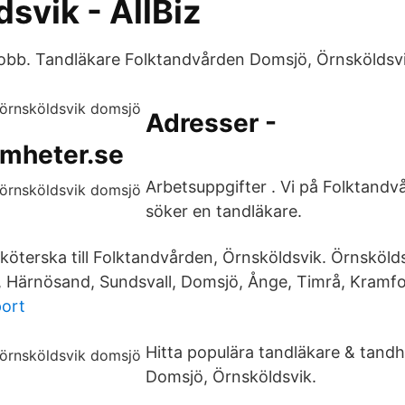
svik - AllBiz
 jobb. Tandläkare Folktandvården Domsjö, Örnsköldsvi
Adresser -
amheter.se
Arbetsuppgifter . Vi på Folktandv
söker en tandläkare.
sköterska till Folktandvården, Örnsköldsvik. Örnskö
k, Härnösand, Sundsvall, Domsjö, Ånge, Timrå, Kramfo
port
Hitta populära tandläkare & tandh
Domsjö, Örnsköldsvik.