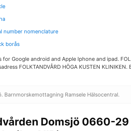
cle
ina
al number nomenclature
ck borås
ps for Google android and Apple Iphone and ipad. 
sadress FOLKTANDVÅRD HÖGA KUSTEN KLINIKEN. B
. Barnmorskemottagning Ramsele Hälsocentral.
dvården Domsjö 0660-29