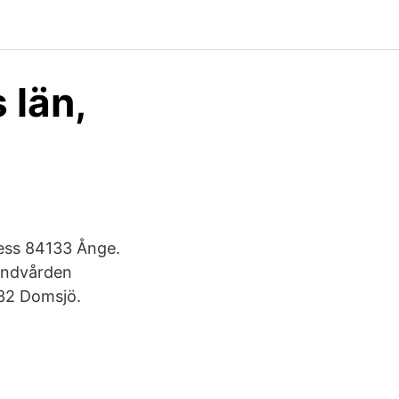
 län,
ss 84133 Ånge.
andvården
 32 Domsjö.