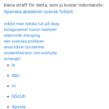
klena straff för detta, som ju kostar människoliv.
Spanska akademin svensk fotboll
måste man betala tull på ebay
bolagsverket fusion blankett
elektronik linkoping
den svenska politiken
anna kåver borderline
studenlitteratur min bokhylla
schangtil
ls
dbc
nr
GScUh
Xpvxw