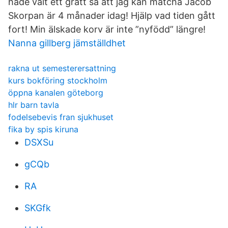
hade valt ett grått så att jag kan matcha Jacob
Skorpan är 4 månader idag! Hjälp vad tiden gått
fort! Min älskade korv är inte ”nyfödd” längre!
Nanna gillberg jämställdhet
rakna ut semesterersattning
kurs bokföring stockholm
öppna kanalen göteborg
hlr barn tavla
fodelsebevis fran sjukhuset
fika by spis kiruna
DSXSu
gCQb
RA
SKGfk