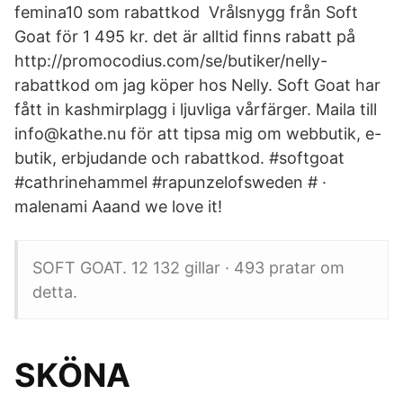
femina10 som rabattkod Vrålsnygg från Soft
Goat för 1 495 kr. det är alltid finns rabatt på
http://promocodius.com/se/butiker/nelly-
rabattkod om jag köper hos Nelly. Soft Goat har
fått in kashmirplagg i ljuvliga vårfärger. Maila till
info@kathe.nu för att tipsa mig om webbutik, e-
butik, erbjudande och rabattkod. #softgoat
#cathrinehammel #rapunzelofsweden # ·
malenami Aaand we love it!
SOFT GOAT. 12 132 gillar · 493 pratar om
detta.
SKÖNA