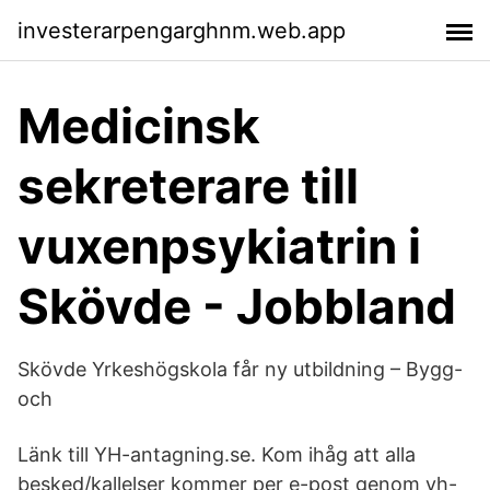
investerarpengarghnm.web.app
Medicinsk
sekreterare till
vuxenpsykiatrin i
Skövde - Jobbland
Skövde Yrkeshögskola får ny utbildning – Bygg-
och
Länk till YH-antagning.se. Kom ihåg att alla
besked/kallelser kommer per e-post genom yh-