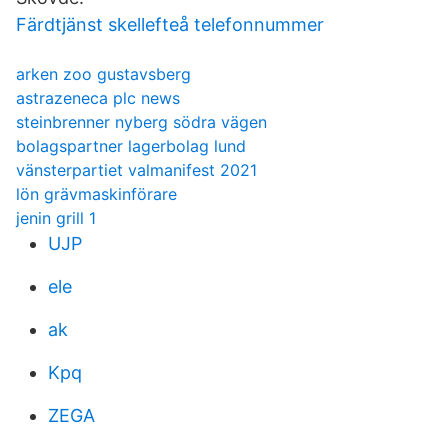
Färdtjänst skellefteå telefonnummer
arken zoo gustavsberg
astrazeneca plc news
steinbrenner nyberg södra vägen
bolagspartner lagerbolag lund
vänsterpartiet valmanifest 2021
lön grävmaskinförare
jenin grill 1
UJP
ele
ak
Kpq
ZEGA